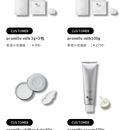
CUSTOMER
CUSTOMER
promille milk 3g×3包
promille milk100g
：
：
希望小売価格：
¥ 300 -
希望小売価格：
¥ 2,750 -
CUSTOMER
CUSTOMER
promille chiffon balm30g
promille serum100g