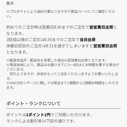
象外
※プロダクトにより送料が異なりますので商品ページにてご確認くださ
い。
初めてのご注文時は営業日8:30までのご注文で
翌営業日出荷
と
なります。
2回目以降のご注文は8:30までのご注文で
当日出荷
休業日前日のご注文は8:31を過ぎてしまいますと
翌営業日出荷
となります。
※配送先住所・配送先を変更した場合は翌営業日出荷となります。
※発送地域により、商品のお届けまでに3〜4日ほどお時間を要する場合が
ございます。
恐れ入りますが、余裕をもってご注文くださいますようお願いいたしま
す。
※ViNCEREシザーズに関しては発送まで1週間から2週間お時間をいただき
ます。
ポイント・ランクについて
ポイントは
1ポイント1円
でご利用いただけます。
ランクによる割引率は下記の通りです。