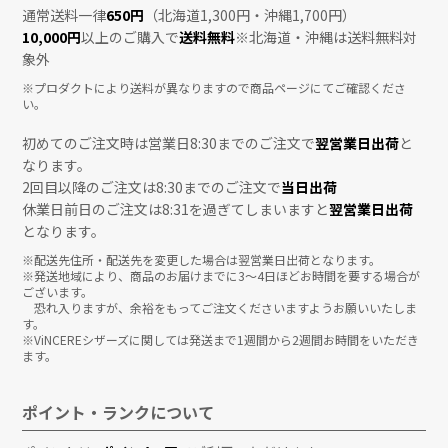
通常送料一律
650円
（北海道1,300円・沖縄1,700円）
10,000円
以上のご購入で
送料無料
※北海道・沖縄は送料無料対
象外
※プロダクトにより送料が異なりますので商品ページにてご確認くださ
い。
初めてのご注文時は営業日8:30までのご注文で
翌営業日出荷
と
なります。
2回目以降のご注文は8:30までのご注文で
当日出荷
休業日前日のご注文は8:31を過ぎてしまいますと
翌営業日出荷
となります。
※配送先住所・配送先を変更した場合は翌営業日出荷となります。
※発送地域により、商品のお届けまでに3〜4日ほどお時間を要する場合が
ございます。
恐れ入りますが、余裕をもってご注文くださいますようお願いいたしま
す。
※ViNCEREシザーズに関しては発送まで1週間から2週間お時間をいただき
ます。
ポイント・ランクについて