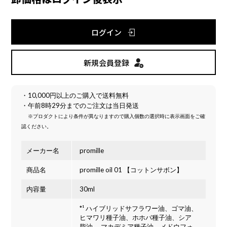
ログイン
新規会員登録
・10,000円以上のご購入で送料無料
・午前8時29分までのご注文は当日発送
※プロダクトにより条件が異なりますので購入個数の選択時に表示画面をご確
認ください。
メーカー名
promille
商品名
promille oil 01 【コットンサボン】
内容量
30ml
*¹ ハイブリッドサフラワー油、ゴマ油、
ヒマワリ種子油、ホホバ種子油、シア
脂油 、マカデミア種子油、メドウフォ