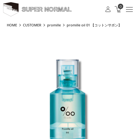
0
SUPER NORMAL
HOME
CUSTOMER
promille
promille oil 01 【コットンサボン】