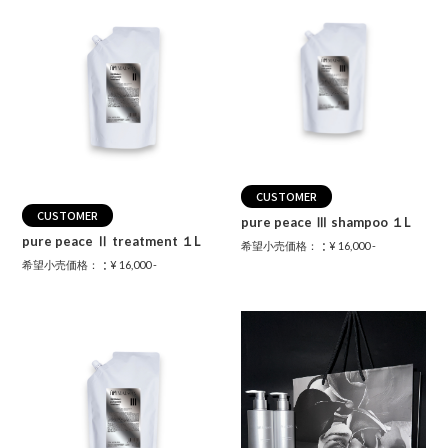
CUSTOMER
CUSTOMER
pure peace Ⅲ shampoo １L
pure peace Ⅱ treatment １L
：
希望小売価格：
¥ 16,000 -
：
希望小売価格：
¥ 16,000 -