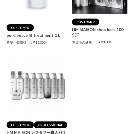
CUSTOMER
CUSTOMER
HM MAISON shop back 100
SET
pure peace Ⅲ treatment １L
：
：
希望小売価格：
¥ 33,000 -
希望小売価格：
¥ 16,000 -
CUSTOMER
PROFESSIONAL
HM MAISON カスタマー導入SET