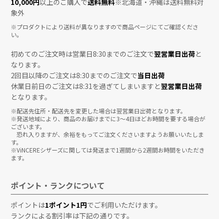
10,000円
以上のご購入で
送料無料
※北海道・沖縄は送料無料対
象外
※プロダクトにより送料が異なりますので商品ページにてご確認くださ
い。
初めてのご注文時は営業日8:30までのご注文で
翌営業日出荷
と
なります。
2回目以降のご注文は8:30までのご注文で
当日出荷
休業日前日のご注文は8:31を過ぎてしまいますと
翌営業日出荷
となります。
※配送先住所・配送先を変更した場合は翌営業日出荷となります。
※発送地域により、商品のお届けまでに3〜4日ほどお時間を要する場合が
ございます。
恐れ入りますが、余裕をもってご注文くださいますようお願いいたしま
す。
※ViNCEREシザーズに関しては発送まで1週間から2週間お時間をいただき
ます。
ポイント・ランクについて
ポイントは
1ポイント1円
でご利用いただけます。
ランクによる割引率は下記の通りです。