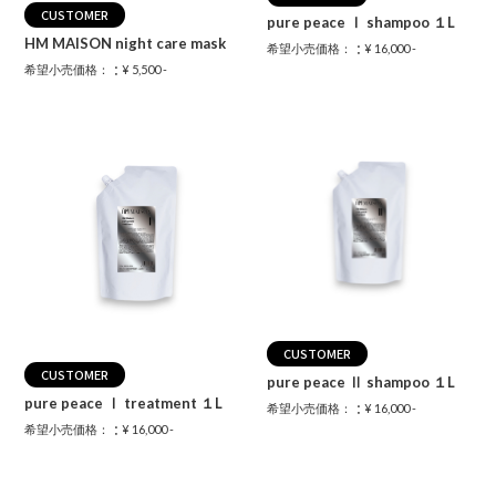
CUSTOMER
pure peace Ⅰ shampoo １L
HM MAISON night care mask
：
希望小売価格：
¥ 16,000 -
：
希望小売価格：
¥ 5,500 -
CUSTOMER
CUSTOMER
pure peace Ⅱ shampoo １L
pure peace Ⅰ treatment １L
：
希望小売価格：
¥ 16,000 -
：
希望小売価格：
¥ 16,000 -