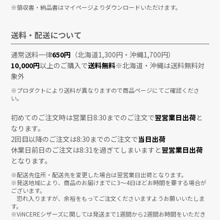
※領収書・納品書はマイページよりダウンロードいただけます。
送料・配送について
通常送料一律
650円
（北海道1,300円・沖縄1,700円）
10,000円
以上のご購入で
送料無料
※北海道・沖縄は送料無料対
象外
※プロダクトにより送料が異なりますので商品ページにてご確認くださ
い。
初めてのご注文時は営業日8:30までのご注文で
翌営業日出荷
と
なります。
2回目以降のご注文は8:30までのご注文で
当日出荷
休業日前日のご注文は8:31を過ぎてしまいますと
翌営業日出荷
となります。
※配送先住所・配送先を変更した場合は翌営業日出荷となります。
※発送地域により、商品のお届けまでに3〜4日ほどお時間を要する場合が
ございます。
恐れ入りますが、余裕をもってご注文くださいますようお願いいたしま
す。
※ViNCEREシザーズに関しては発送まで1週間から2週間お時間をいただき