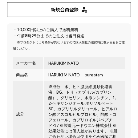
新規会員登録
・10,000円以上のご購入で送料無料
・午前8時29分までのご注文は当日発送
※プロダクトにより条件が異なりますので購入個数の選択時に表示画面をご確
認ください。
メーカー名
HARUKIMINATO
商品名
HARUKI MINATO pure stem
※成分 水、ヒト脂肪細胞順化培養
液、BG、トリ（カプリル/カプリン
酸）、グリセリン、水添レシチン、1,
2-ヘキサンジオール ポリソルベート
80、カプリリルグリコール、ヒアルロ
成分
ン酸アスコルビルプロピル、酢酸トコ
フェロール、カプリロイルジペプチ
ド-17 ※製造元ードウエン株式会社 ※
効果効能には個人差があります。 ※肌
に合わない場合は使用をやめ医師に相