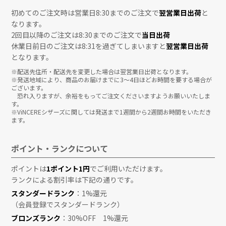
初めてのご注文時は営業日8:30までのご注文で
翌営業日出荷
と
なります。
2回目以降のご注文は8:30までのご注文で
当日出荷
休業日前日のご注文は8:31を過ぎてしまいますと
翌営業日出荷
となります。
※配送先住所・配送先を変更した場合は翌営業日出荷となります。
※発送地域により、商品のお届けまでに3〜4日ほどお時間を要する場合が
ございます。
恐れ入りますが、余裕をもってご注文くださいますようお願いいたしま
す。
※ViNCEREシザーズに関しては発送まで1週間から2週間お時間をいただき
ます。
ポイント・ランクについて
ポイントは
1ポイント1円
でご利用いただけます。
ランクによる割引率は下記の通りです。
スタンダードランク
：1%還元
（会員登録でスタンダードランク）
ブロンズランク
：30%OFF 1%還元