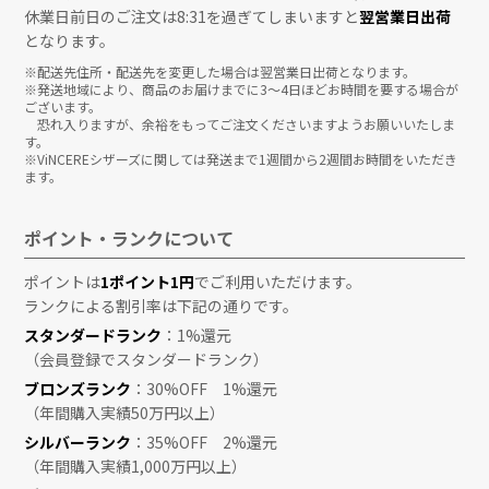
休業日前日のご注文は8:31を過ぎてしまいますと
翌営業日出荷
となります。
※配送先住所・配送先を変更した場合は翌営業日出荷となります。
※発送地域により、商品のお届けまでに3〜4日ほどお時間を要する場合が
ございます。
恐れ入りますが、余裕をもってご注文くださいますようお願いいたしま
す。
※ViNCEREシザーズに関しては発送まで1週間から2週間お時間をいただき
ます。
ポイント・ランクについて
ポイントは
1ポイント1円
でご利用いただけます。
ランクによる割引率は下記の通りです。
スタンダードランク
：1%還元
（会員登録でスタンダードランク）
ブロンズランク
：30%OFF 1%還元
（年間購入実績50万円以上）
シルバーランク
：35%OFF 2%還元
（年間購入実績1,000万円以上）